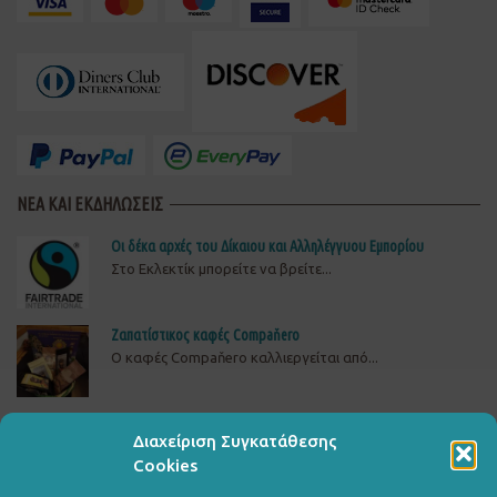
ΝΕΑ ΚΑΙ ΕΚΔΗΛΩΣΕΙΣ
Οι δέκα αρχές του Δίκαιου και Αλληλέγγυου Εμπορίου
Στο Εκλεκτίκ μπορείτε να βρείτε...
Ζαπατίστικος καφές Compaňero
O καφές Compaňero καλλιεργείται από...
Δώστε πίσω το ρεύμα στη ΒΙΟΜΕ
Διαχείριση Συγκατάθεσης
ΔΕΙΤΕ, ΥΠΟΓΡΑΨΤΕ ΚΑΙ ΔΙΑΔΩΣΤΕΤΗΝ ΚΑΜΠΑΝΙΑ...
Cookies