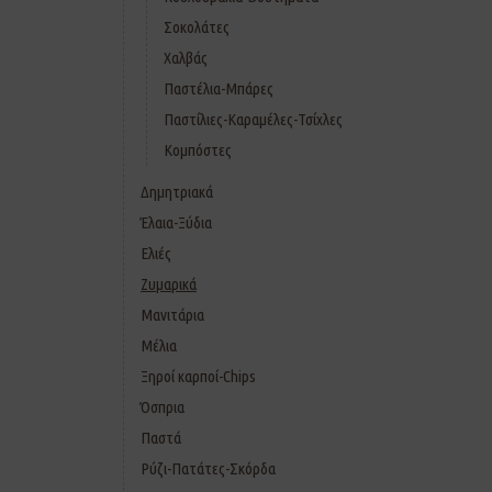
Σοκολάτες
Χαλβάς
Παστέλια-Μπάρες
Παστίλιες-Καραμέλες-Τσίχλες
Κομπόστες
Δημητριακά
Έλαια-Ξύδια
Ελιές
Ζυμαρικά
Μανιτάρια
Μέλια
Ξηροί καρποί-Chips
Όσπρια
Παστά
Ρύζι-Πατάτες-Σκόρδα