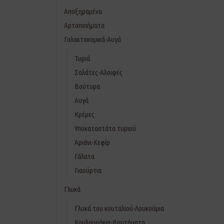
Αποξηραμένα
Αρτοποιήματα
Γαλακτοκομικά-Αυγά
Τυριά
Σαλάτες-Αλοιφές
Βούτυρα
Αυγά
Κρέμες
Υποκαταστάτα τυριού
Αριάνι-Κεφίρ
Γάλατα
Γιαούρτια
Γλυκά
Γλυκά του κουταλιού-Λουκούμια
Κουλουράκια-Βουτήματα