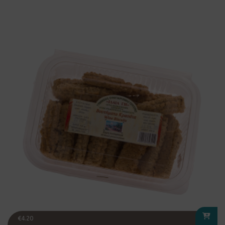
€
4.20