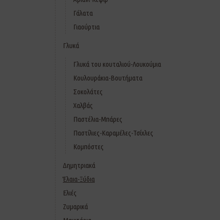
Γάλατα
Γιαούρτια
Γλυκά
Γλυκά του κουταλιού-Λουκούμια
Κουλουράκια-Βουτήματα
Σοκολάτες
Χαλβάς
Παστέλια-Μπάρες
Παστίλιες-Καραμέλες-Τσίχλες
Κομπόστες
Δημητριακά
Έλαια-Ξύδια
Ελιές
Ζυμαρικά