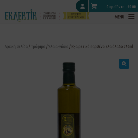
0 προϊόντα -
€
0.00
MENU
Αρχική σελίδα
/
Τρόφιμα
/
Έλαια-Ξύδια
/ Εξαιρετικό παρθένο ελαιόλαδο 250ml
🔍