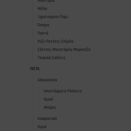
Μανιτάρια
Μέλια
Ξηροί καρποί-Chips
Όσπρια
Παστά
Ρύζι-Πατάτες-Σκόρδα
Σάλτσες-Μουστάρδα-Μαγιονέζα
Τουρσιά-Σαλάτες
ΠΟΤΑ
Αλκοολούχα
Αποστάγματα-Υδύποτα
Κρασί
Μπύρες
Αναψυκτικά
Χυμοί