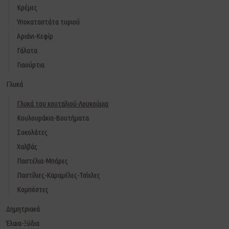
Κρέμες
Υποκαταστάτα τυριού
Αριάνι-Κεφίρ
Γάλατα
Γιαούρτια
Γλυκά
Γλυκά του κουταλιού-Λουκούμια
Κουλουράκια-Βουτήματα
Σοκολάτες
Χαλβάς
Παστέλια-Μπάρες
Παστίλιες-Καραμέλες-Τσίχλες
Κομπόστες
Δημητριακά
Έλαια-Ξύδια