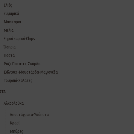
Ελιές
Ζυμαρικά
Μανιτάρια
Μέλια
Ξηροί καρποί-Chips
Όσπρια
Παστά
Ρύζι-Πατάτες-Σκόρδα
Σάλτσες-Μουστάρδα-Μαγιονέζα
Τουρσιά-Σαλάτες
ΟΤΑ
Αλκοολούχα
Αποστάγματα-Υδύποτα
Κρασί
Μπύρες