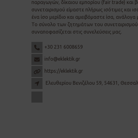
παραγωγών, δίκαιου εμπορίου (fair trade) και β
συνεταιρισμού είμαστε πλήρως ισότιμες και ισ
ένα ίσο μερίδιο και αμειβόμαστε ίσα, ανάλογα 
Το σύνολο των ζητημάτων του συνεταιρισμού 
συναποφασίζεται στις συνελεύσεις μας.
+30 231 6008659
info@eklektik.gr
https://eklektik.gr
Ελευθερίου Βενιζέλου 59, 54631, Θεσσα