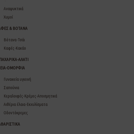
Αναψυκτικά
Χυμοί
ΑΦΕΣ & ΒΟΤΑΝΑ
Βότανα-Τσάι
Καφές-Κακάο
ΠΑΧΑΡΙΚΑ-ΑΛΑΤΙ
ΓΕΙΑ-ΟΜΟΡΦΙΑ
Γυναικεία υγιεινή
Σαπούνια
Κεραλοιφές-Κρέμες-Αποσμητικά
Αιθέρια έλαια-Εκχυλίσματα
Οδοντόκρεμες
ΑΘΑΡΙΣΤΙΚΑ