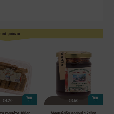
τικά προϊόντα
€
4.20
€
3.60
τα κρασάτα 300gr
Μαρμελάδα φράουλα 240gr