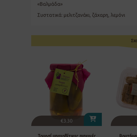
«Βαλμάδα»
Συστατικά: μελιτζανάκι, ζάχαρη, λεμόνι
Σχε
€
3.30
Τουρσί μπαχοβίτικες πιπεριές
Βουτήμα