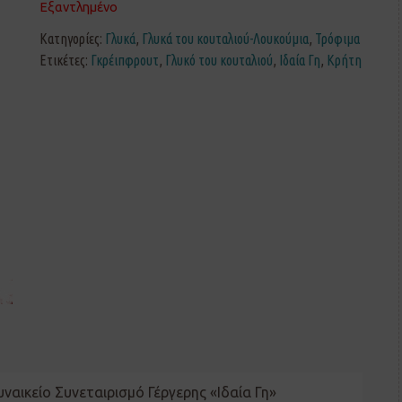
Εξαντλημένο
Κατηγορίες:
Γλυκά
,
Γλυκά του κουταλιού-Λουκούμια
,
Τρόφιμα
Ετικέτες:
Γκρέιπφρουτ
,
Γλυκό του κουταλιού
,
Ιδαία Γη
,
Κρήτη
ναικείο Συνεταιρισμό Γέργερης «Ιδαία Γη»