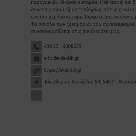
παραγωγών, δίκαιου εμπορίου (fair trade) και β
συνεταιρισμού είμαστε πλήρως ισότιμες και ισ
ένα ίσο μερίδιο και αμειβόμαστε ίσα, ανάλογα 
Το σύνολο των ζητημάτων του συνεταιρισμού 
συναποφασίζεται στις συνελεύσεις μας.
+30 231 6008659
info@eklektik.gr
https://eklektik.gr
Ελευθερίου Βενιζέλου 59, 54631, Θεσσα