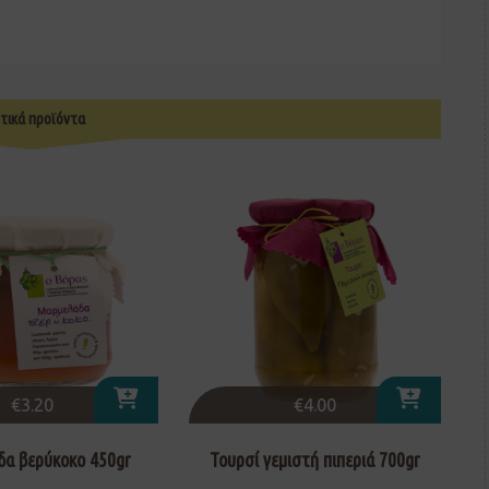
τικά προϊόντα
€
3.20
€
4.00
α βερύκοκο 450gr
Τουρσί γεμιστή πιπεριά 700gr