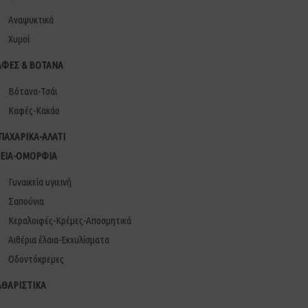
Αναψυκτικά
Χυμοί
ΑΦΕΣ & ΒΟΤΑΝΑ
Βότανα-Τσάι
Καφές-Κακάο
ΠΑΧΑΡΙΚΑ-ΑΛΑΤΙ
ΓΕΙΑ-ΟΜΟΡΦΙΑ
Γυναικεία υγιεινή
Σαπούνια
Κεραλοιφές-Κρέμες-Αποσμητικά
Αιθέρια έλαια-Εκχυλίσματα
Οδοντόκρεμες
ΑΘΑΡΙΣΤΙΚΑ