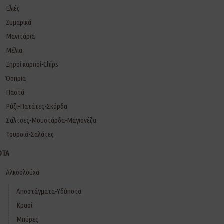
Ελιές
Ζυμαρικά
Μανιτάρια
Μέλια
Ξηροί καρποί-Chips
Όσπρια
Παστά
Ρύζι-Πατάτες-Σκόρδα
Σάλτσες-Μουστάρδα-Μαγιονέζα
Τουρσιά-Σαλάτες
ΟΤΑ
Αλκοολούχα
Αποστάγματα-Υδύποτα
Κρασί
Μπύρες