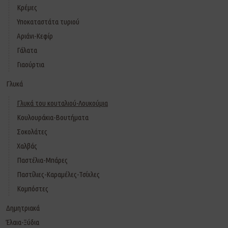
Κρέμες
Υποκαταστάτα τυριού
Αριάνι-Κεφίρ
Γάλατα
Γιαούρτια
Γλυκά
Γλυκά του κουταλιού-Λουκούμια
Κουλουράκια-Βουτήματα
Σοκολάτες
Χαλβάς
Παστέλια-Μπάρες
Παστίλιες-Καραμέλες-Τσίχλες
Κομπόστες
Δημητριακά
Έλαια-Ξύδια