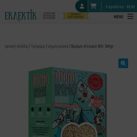
0 προϊόντα -
€
0.00
MENU
Αρχική σελίδα
/
Τρόφιμα
/
Δημητριακά
/ Βρώμη πίτουρο ΒΙΟ 300gr
🔍