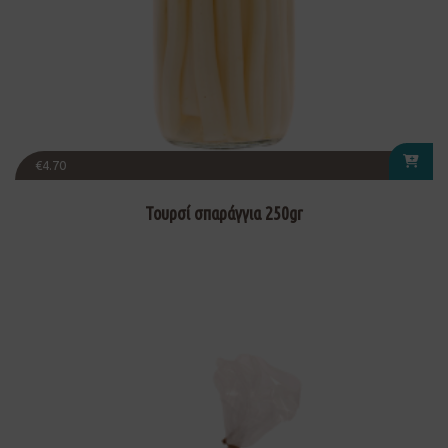
€
4.70
Τουρσί σπαράγγια 250gr