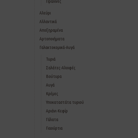
Πραλίνες
Αλεύρι
Αλλαντικά
Αποξηραμένα
Αρτοποιήματα
Γαλακτοκομικά-Αυγά
Τυριά
Σαλάτες-Αλοιφές
Βούτυρα
Αυγά
Κρέμες
Υποκαταστάτα τυριού
Αριάνι-Κεφίρ
Γάλατα
Γιαούρτια