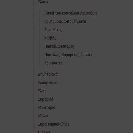
Γλυκά
Γλυκά του κουταλιού-Λουκούμια
Κουλουράκια-Βουτήματα
Σοκολάτες
Χαλβάς
Παστέλια-Μπάρες
Παστίλιες-Καραμέλες-Τσίχλες
Κομπόστες
Δημητριακά
Έλαια-Ξύδια
Ελιές
Ζυμαρικά
Μανιτάρια
Μέλια
Ξηροί καρποί-Chips
Όσπρια