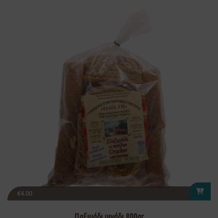
€
4.00
Παξιμάδι μιγάδι 800gr