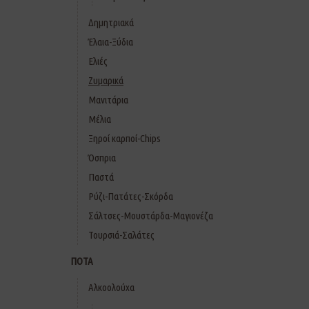
Δημητριακά
Έλαια-Ξύδια
Ελιές
Ζυμαρικά
Μανιτάρια
Μέλια
Ξηροί καρποί-Chips
Όσπρια
Παστά
Ρύζι-Πατάτες-Σκόρδα
Σάλτσες-Μουστάρδα-Μαγιονέζα
Τουρσιά-Σαλάτες
ΠΟΤΑ
Αλκοολούχα