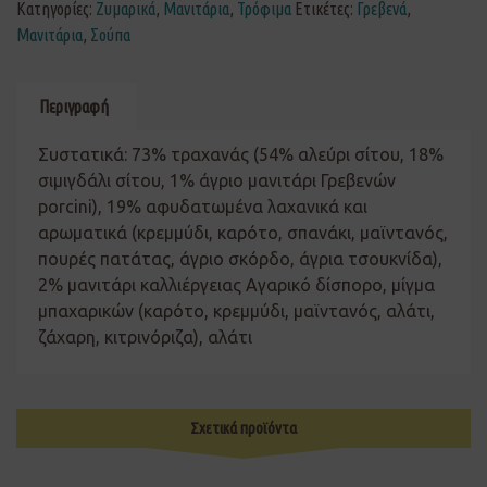
Κατηγορίες:
Ζυμαρικά
,
Μανιτάρια
,
Τρόφιμα
Ετικέτες:
Γρεβενά
,
Μανιτάρια
,
Σούπα
Περιγραφή
Συστατικά: 73% τραχανάς (54% αλεύρι σίτου, 18%
σιμιγδάλι σίτου, 1% άγριο μανιτάρι Γρεβενών
porcini), 19% αφυδατωμένα λαχανικά και
αρωματικά (κρεμμύδι, καρότο, σπανάκι, μαϊντανός,
πουρές πατάτας, άγριο σκόρδο, άγρια τσουκνίδα),
2% μανιτάρι καλλιέργειας Αγαρικό δίσπορο, μίγμα
μπαχαρικών (καρότο, κρεμμύδι, μαϊντανός, αλάτι,
ζάχαρη, κιτρινόριζα), αλάτι
Σχετικά προϊόντα