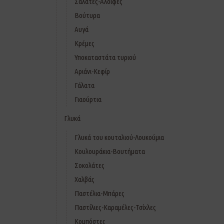
Σαλάτες-Αλοιφές
Βούτυρα
Αυγά
Κρέμες
Υποκαταστάτα τυριού
Αριάνι-Κεφίρ
Γάλατα
Γιαούρτια
Γλυκά
Γλυκά του κουταλιού-Λουκούμια
Κουλουράκια-Βουτήματα
Σοκολάτες
Χαλβάς
Παστέλια-Μπάρες
Παστίλιες-Καραμέλες-Τσίχλες
Κομπόστες