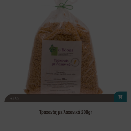
€
2.85
Τραχανάς με λαχανικά 500gr