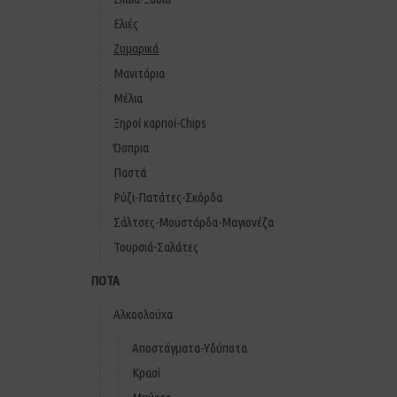
Ελιές
Ζυμαρικά
Μανιτάρια
Μέλια
Ξηροί καρποί-Chips
Όσπρια
Παστά
Ρύζι-Πατάτες-Σκόρδα
Σάλτσες-Μουστάρδα-Μαγιονέζα
Τουρσιά-Σαλάτες
ΠΟΤΑ
Αλκοολούχα
Αποστάγματα-Υδύποτα
Κρασί