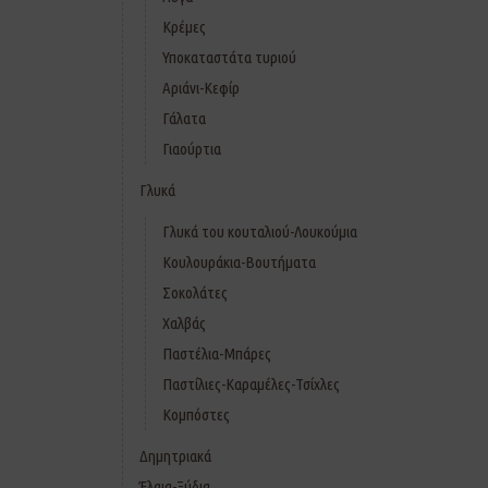
Κρέμες
Υποκαταστάτα τυριού
Αριάνι-Κεφίρ
Γάλατα
Γιαούρτια
Γλυκά
Γλυκά του κουταλιού-Λουκούμια
Κουλουράκια-Βουτήματα
Σοκολάτες
Χαλβάς
Παστέλια-Μπάρες
Παστίλιες-Καραμέλες-Τσίχλες
Κομπόστες
Δημητριακά
Έλαια-Ξύδια