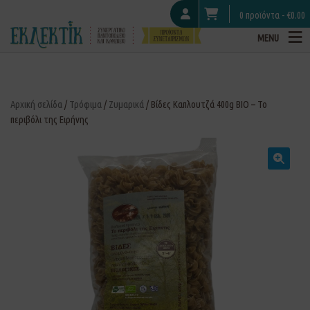
0 προϊόντα -
€
0.00
MENU
Αρχική σελίδα
/
Τρόφιμα
/
Ζυμαρικά
/ Βίδες Καπλουτζά 400g ΒΙΟ – Το
περιβόλι της Ειρήνης
🔍