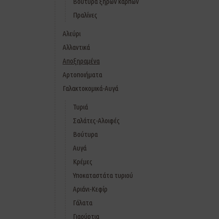
Βούτυρα ξηρών καρπών
Πραλίνες
Αλεύρι
Αλλαντικά
Αποξηραμένα
Αρτοποιήματα
Γαλακτοκομικά-Αυγά
Τυριά
Σαλάτες-Αλοιφές
Βούτυρα
Αυγά
Κρέμες
Υποκαταστάτα τυριού
Αριάνι-Κεφίρ
Γάλατα
Γιαούρτια