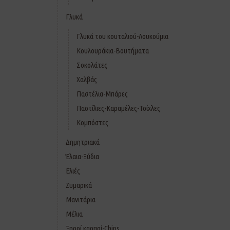
Γλυκά
Γλυκά του κουταλιού-Λουκούμια
Κουλουράκια-Βουτήματα
Σοκολάτες
Χαλβάς
Παστέλια-Μπάρες
Παστίλιες-Καραμέλες-Τσίχλες
Κομπόστες
Δημητριακά
Έλαια-Ξύδια
Ελιές
Ζυμαρικά
Μανιτάρια
Μέλια
Ξηροί καρποί-Chips