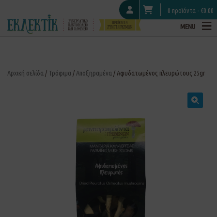
0 προϊόντα -
€
0.00
MENU
Αρχική σελίδα
/
Τρόφιμα
/
Αποξηραμένα
/ Αφυδατωμένος πλευρώτους 25gr
🔍