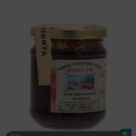
€
3.60