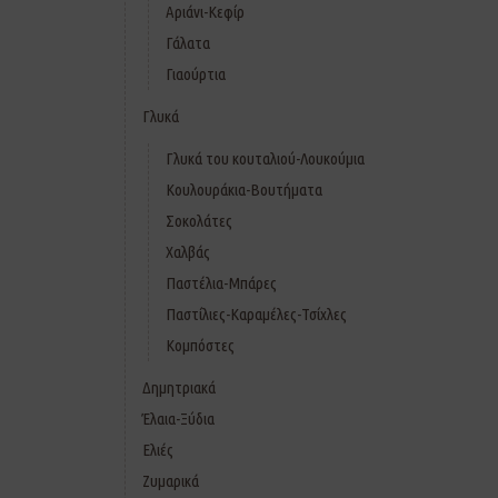
Αριάνι-Κεφίρ
Γάλατα
Γιαούρτια
Γλυκά
Γλυκά του κουταλιού-Λουκούμια
Κουλουράκια-Βουτήματα
Σοκολάτες
Χαλβάς
Παστέλια-Μπάρες
Παστίλιες-Καραμέλες-Τσίχλες
Κομπόστες
Δημητριακά
Έλαια-Ξύδια
Ελιές
Ζυμαρικά