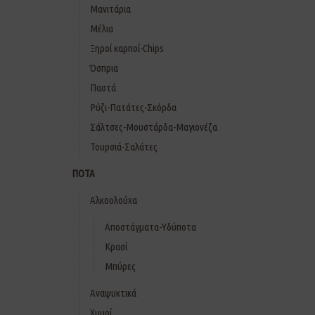
Μανιτάρια
Μέλια
Ξηροί καρποί-Chips
Όσπρια
Παστά
Ρύζι-Πατάτες-Σκόρδα
Σάλτσες-Μουστάρδα-Μαγιονέζα
Τουρσιά-Σαλάτες
ΠΟΤΑ
Αλκοολούχα
Αποστάγματα-Υδύποτα
Κρασί
Μπύρες
Αναψυκτικά
Χυμοί