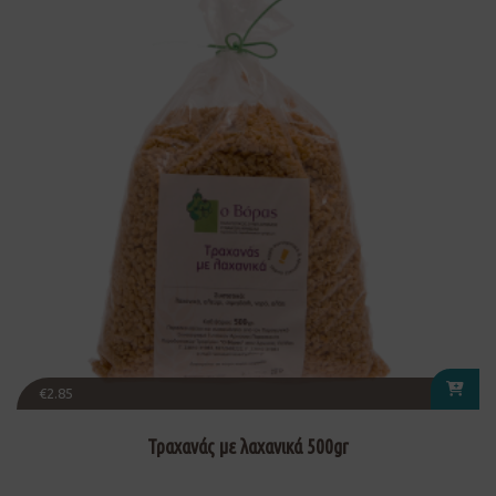
€
2.85
Τραχανάς με λαχανικά 500gr