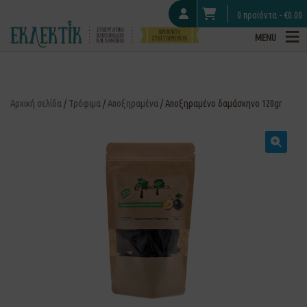
0 προϊόντα -
€
0.00
MENU
Αρχική σελίδα
/
Τρόφιμα
/
Αποξηραμένα
/ Αποξηραμένο δαμάσκηνο 120gr
🔍