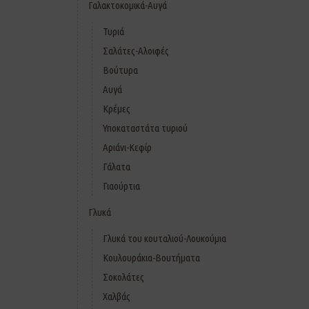
Γαλακτοκομικά-Αυγά
Τυριά
Σαλάτες-Αλοιφές
Βούτυρα
Αυγά
Κρέμες
Υποκαταστάτα τυριού
Αριάνι-Κεφίρ
Γάλατα
Γιαούρτια
Γλυκά
Γλυκά του κουταλιού-Λουκούμια
Κουλουράκια-Βουτήματα
Σοκολάτες
Χαλβάς