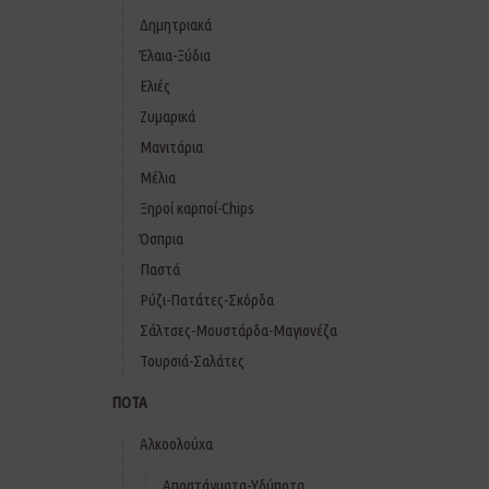
Δημητριακά
Έλαια-Ξύδια
Ελιές
Ζυμαρικά
Μανιτάρια
Μέλια
Ξηροί καρποί-Chips
Όσπρια
Παστά
Ρύζι-Πατάτες-Σκόρδα
Σάλτσες-Μουστάρδα-Μαγιονέζα
Τουρσιά-Σαλάτες
ΠΟΤΑ
Αλκοολούχα
Αποστάγματα-Υδύποτα