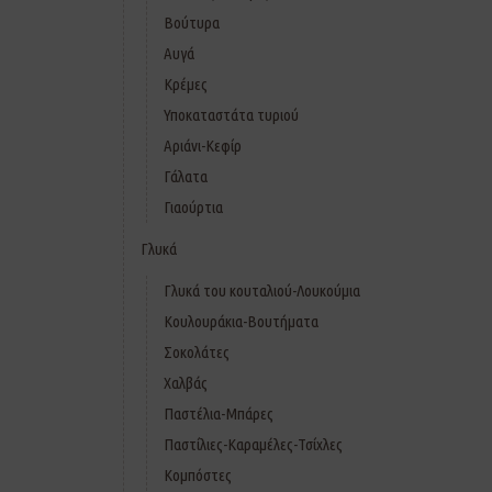
Βούτυρα
Αυγά
Κρέμες
Υποκαταστάτα τυριού
Αριάνι-Κεφίρ
Γάλατα
Γιαούρτια
Γλυκά
Γλυκά του κουταλιού-Λουκούμια
Κουλουράκια-Βουτήματα
Σοκολάτες
Χαλβάς
Παστέλια-Μπάρες
Παστίλιες-Καραμέλες-Τσίχλες
Κομπόστες