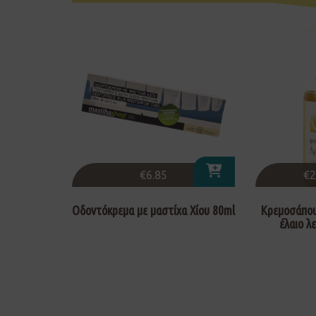
€
6.85
€
2
Οδοντόκρεμα με μαστίχα Χίου 80ml
Κρεμοσάπου
έλαιο λ