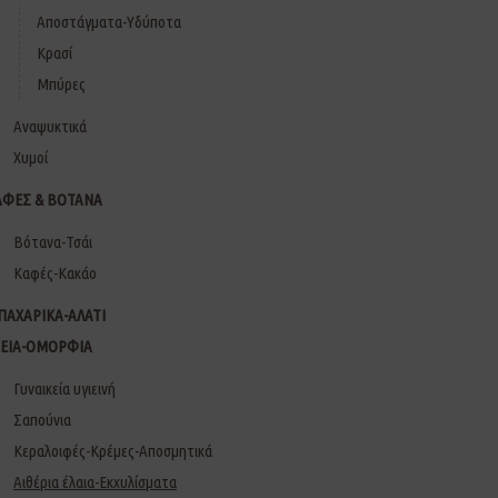
Αποστάγματα-Υδύποτα
Κρασί
Μπύρες
Αναψυκτικά
Χυμοί
ΑΦΕΣ & ΒΟΤΑΝΑ
Βότανα-Τσάι
Καφές-Κακάο
ΠΑΧΑΡΙΚΑ-ΑΛΑΤΙ
ΓΕΙΑ-ΟΜΟΡΦΙΑ
Γυναικεία υγιεινή
Σαπούνια
Κεραλοιφές-Κρέμες-Αποσμητικά
Αιθέρια έλαια-Εκχυλίσματα