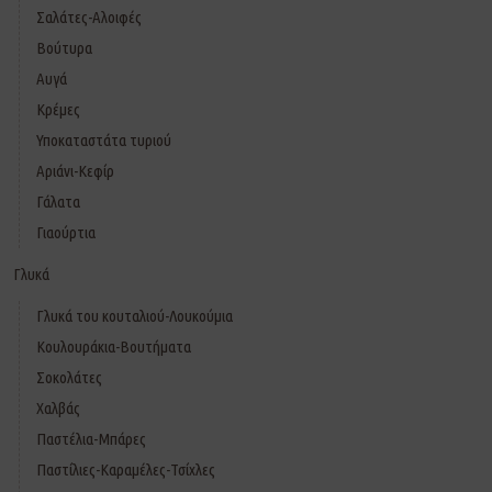
Σαλάτες-Αλοιφές
Βούτυρα
Αυγά
Κρέμες
Υποκαταστάτα τυριού
Αριάνι-Κεφίρ
Γάλατα
Γιαούρτια
Γλυκά
Γλυκά του κουταλιού-Λουκούμια
Κουλουράκια-Βουτήματα
Σοκολάτες
Χαλβάς
Παστέλια-Μπάρες
Παστίλιες-Καραμέλες-Τσίχλες