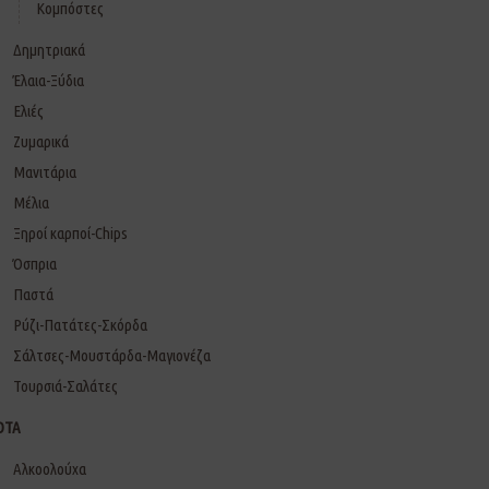
Κομπόστες
Δημητριακά
Έλαια-Ξύδια
Ελιές
Ζυμαρικά
Μανιτάρια
Μέλια
Ξηροί καρποί-Chips
Όσπρια
Παστά
Ρύζι-Πατάτες-Σκόρδα
Σάλτσες-Μουστάρδα-Μαγιονέζα
Τουρσιά-Σαλάτες
ΟΤΑ
Αλκοολούχα