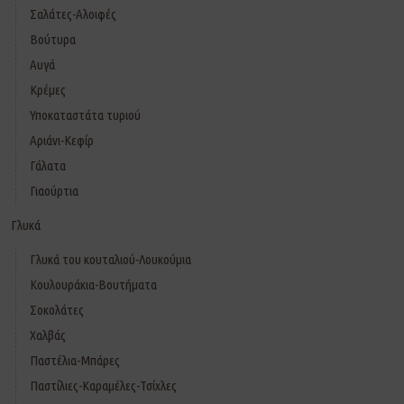
Σαλάτες-Αλοιφές
Βούτυρα
Αυγά
Κρέμες
Υποκαταστάτα τυριού
Αριάνι-Κεφίρ
Γάλατα
Γιαούρτια
Γλυκά
Γλυκά του κουταλιού-Λουκούμια
Κουλουράκια-Βουτήματα
Σοκολάτες
Χαλβάς
Παστέλια-Μπάρες
Παστίλιες-Καραμέλες-Τσίχλες