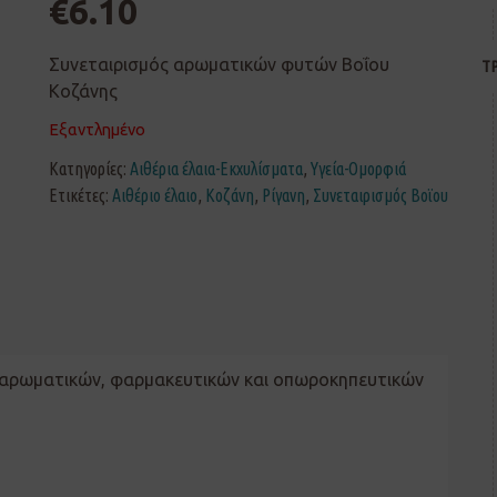
€
6.10
Συνεταιρισμός αρωματικών φυτών Βοΐου
Τ
Κοζάνης
Εξαντλημένο
Κατηγορίες:
Αιθέρια έλαια-Εκχυλίσματα
,
Υγεία-Ομορφιά
Ετικέτες:
Αιθέριο έλαιο
,
Κοζάνη
,
Ρίγανη
,
Συνεταιρισμός Βοϊου
ό αρωματικών, φαρμακευτικών και οπωροκηπευτικών