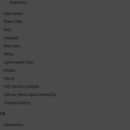
Κομπόστες
Δημητριακά
Έλαια-Ξύδια
Ελιές
Ζυμαρικά
Μανιτάρια
Μέλια
Ξηροί καρποί-Chips
Όσπρια
Παστά
Ρύζι-Πατάτες-Σκόρδα
Σάλτσες-Μουστάρδα-Μαγιονέζα
Τουρσιά-Σαλάτες
ΟΤΑ
Αλκοολούχα