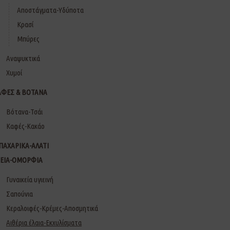
Αποστάγματα-Υδύποτα
Κρασί
Μπύρες
Αναψυκτικά
Χυμοί
ΑΦΕΣ & ΒΟΤΑΝΑ
Βότανα-Τσάι
Καφές-Κακάο
ΠΑΧΑΡΙΚΑ-ΑΛΑΤΙ
ΓΕΙΑ-ΟΜΟΡΦΙΑ
Γυναικεία υγιεινή
Σαπούνια
Κεραλοιφές-Κρέμες-Αποσμητικά
Αιθέρια έλαια-Εκχυλίσματα