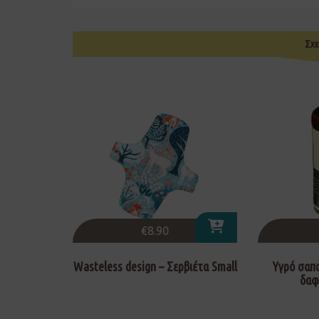
Σχε
€
8.90
Wasteless design – Σερβιέτα Small
Υγρό σαπο
δαφ