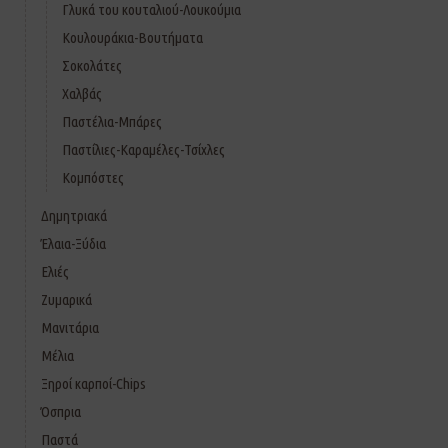
Γλυκά του κουταλιού-Λουκούμια
Κουλουράκια-Βουτήματα
Σοκολάτες
Χαλβάς
Παστέλια-Μπάρες
Παστίλιες-Καραμέλες-Τσίχλες
Κομπόστες
Δημητριακά
Έλαια-Ξύδια
Ελιές
Ζυμαρικά
Μανιτάρια
Μέλια
Ξηροί καρποί-Chips
Όσπρια
Παστά