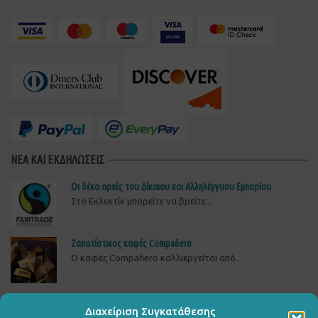
ΝΕΑ ΚΑΙ ΕΚΔΗΛΩΣΕΙΣ
Οι δέκα αρχές του Δίκαιου και Αλληλέγγυου Εμπορίου
Στο Εκλεκτίκ μπορείτε να βρείτε...
Ζαπατίστικος καφές Compaňero
O καφές Compaňero καλλιεργείται από...
Δώστε πίσω το ρεύμα στη ΒΙΟΜΕ
Διαχείριση Συγκατάθεσης
ΔΕΙΤΕ, ΥΠΟΓΡΑΨΤΕ ΚΑΙ ΔΙΑΔΩΣΤΕΤΗΝ ΚΑΜΠΑΝΙΑ...