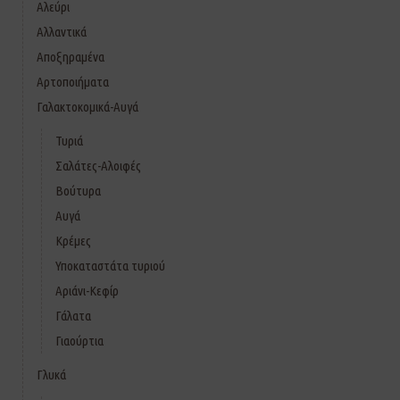
Αλεύρι
Αλλαντικά
Αποξηραμένα
Αρτοποιήματα
Γαλακτοκομικά-Αυγά
Τυριά
Σαλάτες-Αλοιφές
Βούτυρα
Αυγά
Κρέμες
Υποκαταστάτα τυριού
Αριάνι-Κεφίρ
Γάλατα
Γιαούρτια
Γλυκά