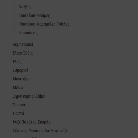
Χαλβάς
Παστέλια-Μπάρες
Παστίλιες-Καραμέλες-Τσίχλες
Κομπόστες
Δημητριακά
Έλαια-Ξύδια
Ελιές
Ζυμαρικά
Μανιτάρια
Μέλια
Ξηροί καρποί-Chips
Όσπρια
Παστά
Ρύζι-Πατάτες-Σκόρδα
Σάλτσες-Μουστάρδα-Μαγιονέζα