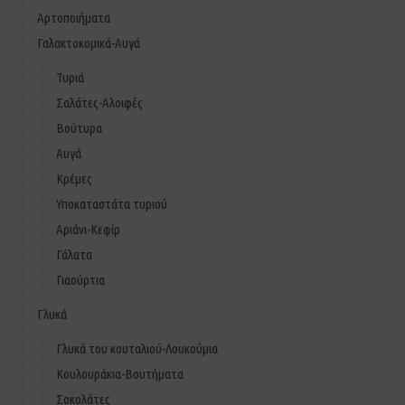
Αρτοποιήματα
Γαλακτοκομικά-Αυγά
Τυριά
Σαλάτες-Αλοιφές
Βούτυρα
Αυγά
Κρέμες
Υποκαταστάτα τυριού
Αριάνι-Κεφίρ
Γάλατα
Γιαούρτια
Γλυκά
Γλυκά του κουταλιού-Λουκούμια
Κουλουράκια-Βουτήματα
Σοκολάτες