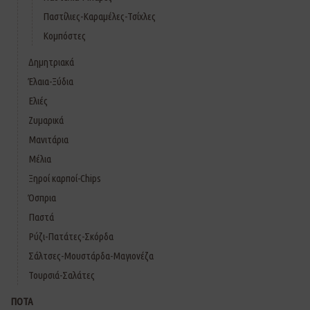
Παστίλιες-Καραμέλες-Τσίχλες
Κομπόστες
Δημητριακά
Έλαια-Ξύδια
Ελιές
Ζυμαρικά
Μανιτάρια
Μέλια
Ξηροί καρποί-Chips
Όσπρια
Παστά
Ρύζι-Πατάτες-Σκόρδα
Σάλτσες-Μουστάρδα-Μαγιονέζα
Τουρσιά-Σαλάτες
ΠΟΤΑ