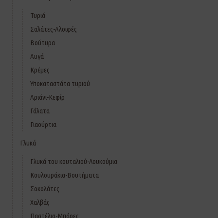
Τυριά
Σαλάτες-Αλοιφές
Βούτυρα
Αυγά
Κρέμες
Υποκαταστάτα τυριού
Αριάνι-Κεφίρ
Γάλατα
Γιαούρτια
Γλυκά
Γλυκά του κουταλιού-Λουκούμια
Κουλουράκια-Βουτήματα
Σοκολάτες
Χαλβάς
Παστέλια-Μπάρες