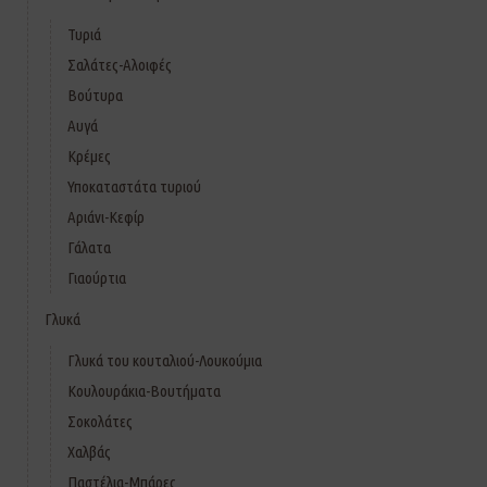
Τυριά
Σαλάτες-Αλοιφές
Βούτυρα
Αυγά
Κρέμες
Υποκαταστάτα τυριού
Αριάνι-Κεφίρ
Γάλατα
Γιαούρτια
Γλυκά
Γλυκά του κουταλιού-Λουκούμια
Κουλουράκια-Βουτήματα
Σοκολάτες
Χαλβάς
Παστέλια-Μπάρες