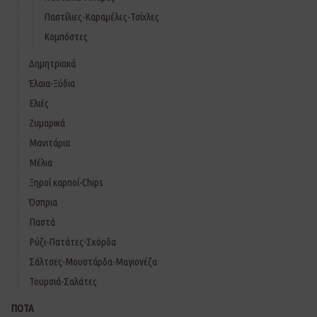
Παστίλιες-Καραμέλες-Τσίχλες
Κομπόστες
Δημητριακά
Έλαια-Ξύδια
Ελιές
Ζυμαρικά
Μανιτάρια
Μέλια
Ξηροί καρποί-Chips
Όσπρια
Παστά
Ρύζι-Πατάτες-Σκόρδα
Σάλτσες-Μουστάρδα-Μαγιονέζα
Τουρσιά-Σαλάτες
ΠΟΤΑ