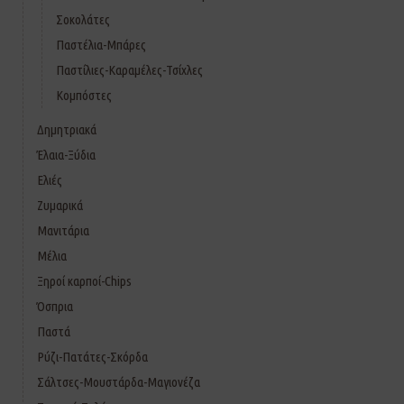
Σοκολάτες
Παστέλια-Μπάρες
Παστίλιες-Καραμέλες-Τσίχλες
Κομπόστες
Δημητριακά
Έλαια-Ξύδια
Ελιές
Ζυμαρικά
Μανιτάρια
Μέλια
Ξηροί καρποί-Chips
Όσπρια
Παστά
Ρύζι-Πατάτες-Σκόρδα
Σάλτσες-Μουστάρδα-Μαγιονέζα