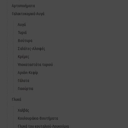
Αρτοποιήματα
Γαλακτοκομικά-Αυγά
Αυγά
Τυριά
Βούτυρα
Σαλάτες-Αλοιφές
Κρέμες
Υποκαταστάτα τυριού
Αριάνι-Κεφίρ
Γάλατα
Γιαούρτια
Γλυκά
Χαλβάς
Κουλουράκια-Βουτήματα
Γλυκά του κουταλιού-Λουκούμια