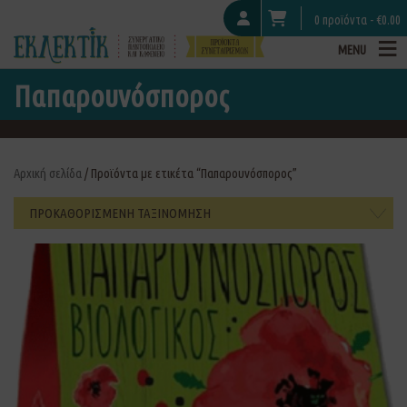
0 προϊόντα -
€
0.00
MENU
Παπαρουνόσπορος
Αρχική σελίδα
/ Προϊόντα με ετικέτα “Παπαρουνόσπορος”