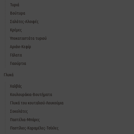
Τυριά
Βούτυρα
Σαλάτες-Αλοιφές
Κρέμες
Υποκαταστάτα τυριού
Αριάνι-Κεφίρ
Γάλατα
Γιαούρτια
Γλυκά
Χαλβάς
Κουλουράκια-Βουτήματα
Γλυκά του κουταλιού-Λουκούμια
Σοκολάτες
Παστέλια-Μπάρες
Παστίλιες-Καραμέλες-Τσίχλες