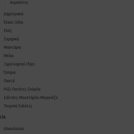
Κομπόστες
Δημητριακά
Έλαια-Ξύδια
Ελιές
Ζυμαρικά
Μανιτάρια
Μέλια
Ξηροί καρποί-Chips
Όσπρια
Παστά
Ρύζι-Πατάτες-Σκόρδα
Σάλτσες-Μουστάρδα-Μαγιονέζα
Τουρσιά-Σαλάτες
ΟΤΑ
Αλκοολούχα