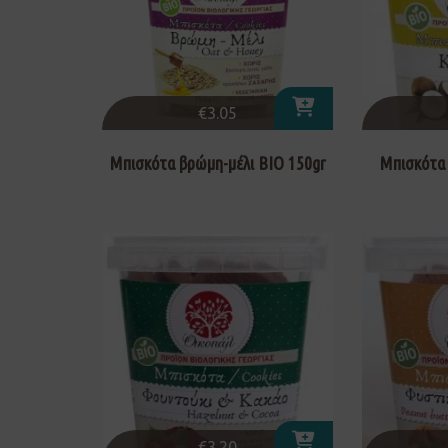
€
3.05
Μπισκότα βρώμη-μέλι ΒΙΟ 150gr
Μπισκότα 
€
3.20