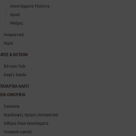
Αποστάγματα-Υδύποτα
Κρασί
Μπύρες
Αναψυκτικά
Χυμοί
ΑΦΕΣ & ΒΟΤΑΝΑ
Βότανα-Τσάι
Καφές-Κακάο
ΠΑΧΑΡΙΚΑ-ΑΛΑΤΙ
ΓΕΙΑ-ΟΜΟΡΦΙΑ
Σαπούνια
Κεραλοιφές-Κρέμες-Αποσμητικά
Αιθέρια έλαια-Εκχυλίσματα
Γυναικεία υγιεινή