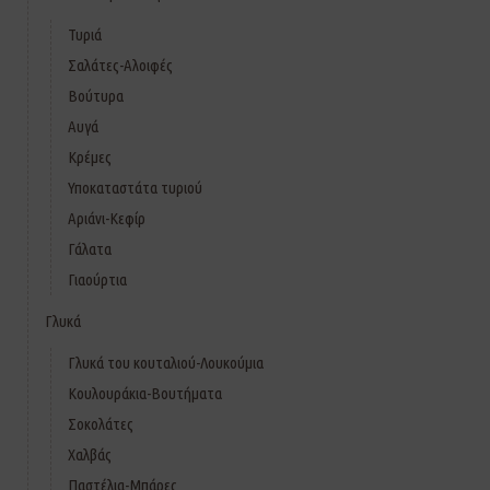
Τυριά
Σαλάτες-Αλοιφές
Βούτυρα
Αυγά
Κρέμες
Υποκαταστάτα τυριού
Αριάνι-Κεφίρ
Γάλατα
Γιαούρτια
Γλυκά
Γλυκά του κουταλιού-Λουκούμια
Κουλουράκια-Βουτήματα
Σοκολάτες
Χαλβάς
Παστέλια-Μπάρες