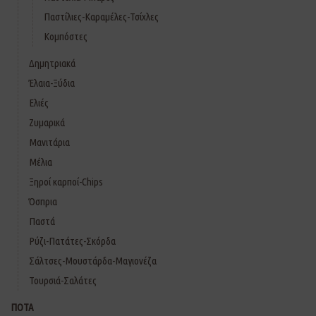
Παστίλιες-Καραμέλες-Τσίχλες
Κομπόστες
Δημητριακά
Έλαια-Ξύδια
Ελιές
Ζυμαρικά
Μανιτάρια
Μέλια
Ξηροί καρποί-Chips
Όσπρια
Παστά
Ρύζι-Πατάτες-Σκόρδα
Σάλτσες-Μουστάρδα-Μαγιονέζα
Τουρσιά-Σαλάτες
ΠΟΤΑ