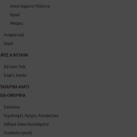
Αποστάγματα-Υδύποτα
Κρασί
Μπύρες
Αναψυκτικά
Χυμοί
ΑΦΕΣ & ΒΟΤΑΝΑ
Βότανα-Τσάι
Καφές-Κακάο
ΠΑΧΑΡΙΚΑ-ΑΛΑΤΙ
ΓΕΙΑ-ΟΜΟΡΦΙΑ
Σαπούνια
Κεραλοιφές-Κρέμες-Αποσμητικά
Αιθέρια έλαια-Εκχυλίσματα
Γυναικεία υγιεινή