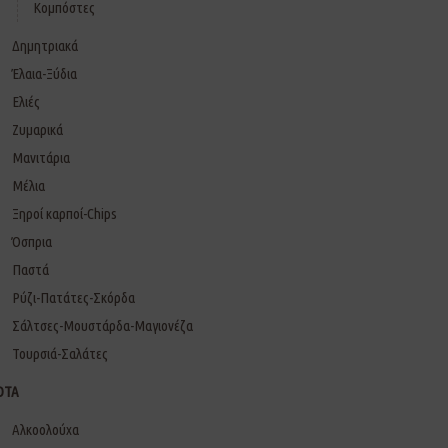
Κομπόστες
Δημητριακά
Έλαια-Ξύδια
Ελιές
Ζυμαρικά
Μανιτάρια
Μέλια
Ξηροί καρποί-Chips
Όσπρια
Παστά
Ρύζι-Πατάτες-Σκόρδα
Σάλτσες-Μουστάρδα-Μαγιονέζα
Τουρσιά-Σαλάτες
ΟΤΑ
Αλκοολούχα