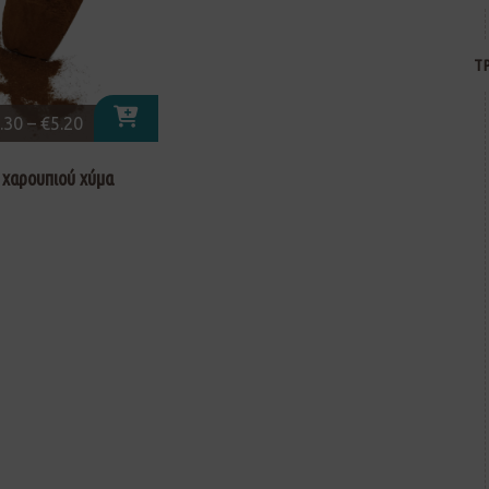
Τ
.30
–
€
5.20
 χαρουπιού χύμα