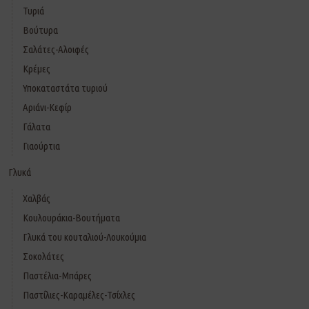
Τυριά
Βούτυρα
Σαλάτες-Αλοιφές
Κρέμες
Υποκαταστάτα τυριού
Αριάνι-Κεφίρ
Γάλατα
Γιαούρτια
Γλυκά
Χαλβάς
Κουλουράκια-Βουτήματα
Γλυκά του κουταλιού-Λουκούμια
Σοκολάτες
Παστέλια-Μπάρες
Παστίλιες-Καραμέλες-Τσίχλες