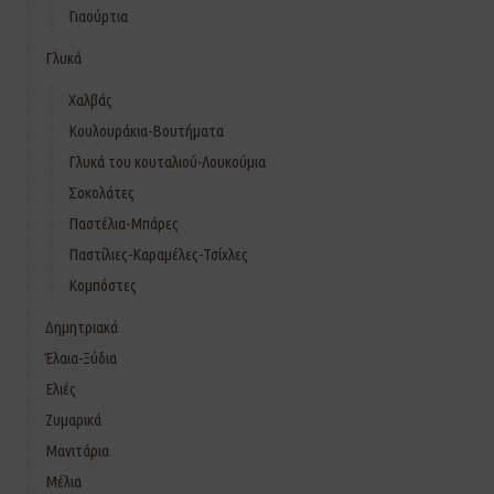
Γιαούρτια
Γλυκά
Χαλβάς
Κουλουράκια-Βουτήματα
Γλυκά του κουταλιού-Λουκούμια
Σοκολάτες
Παστέλια-Μπάρες
Παστίλιες-Καραμέλες-Τσίχλες
Κομπόστες
Δημητριακά
Έλαια-Ξύδια
Ελιές
Ζυμαρικά
Μανιτάρια
Μέλια