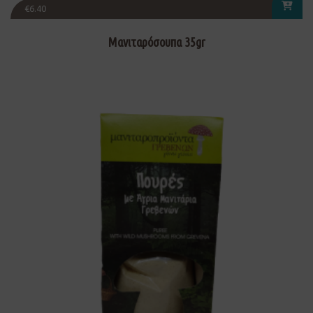
€
6.40
Μανιταρόσουπα 35gr