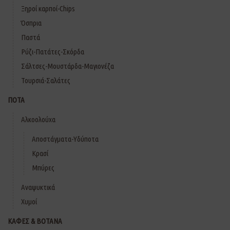
Ξηροί καρποί-Chips
Όσπρια
Παστά
Ρύζι-Πατάτες-Σκόρδα
Σάλτσες-Μουστάρδα-Μαγιονέζα
Τουρσιά-Σαλάτες
ΠΟΤΑ
Αλκοολούχα
Αποστάγματα-Υδύποτα
Κρασί
Μπύρες
Αναψυκτικά
Χυμοί
ΚΑΦΕΣ & ΒΟΤΑΝΑ