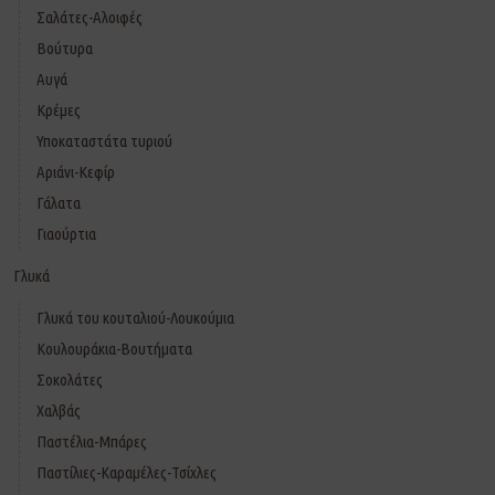
Σαλάτες-Αλοιφές
Βούτυρα
Αυγά
Κρέμες
Υποκαταστάτα τυριού
Αριάνι-Κεφίρ
Γάλατα
Γιαούρτια
Γλυκά
Γλυκά του κουταλιού-Λουκούμια
Κουλουράκια-Βουτήματα
Σοκολάτες
Χαλβάς
Παστέλια-Μπάρες
Παστίλιες-Καραμέλες-Τσίχλες