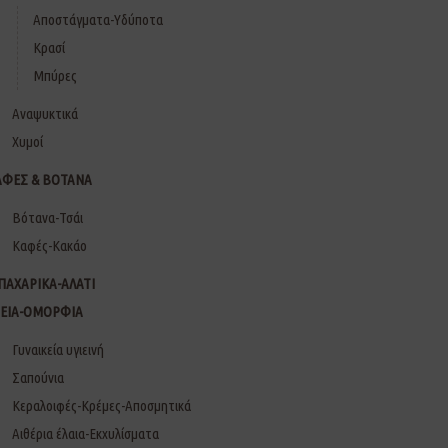
Αποστάγματα-Υδύποτα
Κρασί
Μπύρες
Αναψυκτικά
Χυμοί
ΑΦΕΣ & ΒΟΤΑΝΑ
Βότανα-Τσάι
Καφές-Κακάο
ΠΑΧΑΡΙΚΑ-ΑΛΑΤΙ
ΓΕΙΑ-ΟΜΟΡΦΙΑ
Γυναικεία υγιεινή
Σαπούνια
Κεραλοιφές-Κρέμες-Αποσμητικά
Αιθέρια έλαια-Εκχυλίσματα