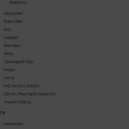
Κομπόστες
Δημητριακά
Έλαια-Ξύδια
Ελιές
Ζυμαρικά
Μανιτάρια
Μέλια
Ξηροί καρποί-Chips
Όσπρια
Παστά
Ρύζι-Πατάτες-Σκόρδα
Σάλτσες-Μουστάρδα-Μαγιονέζα
Τουρσιά-Σαλάτες
ΟΤΑ
Αλκοολούχα