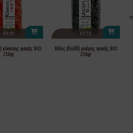
Τ
€
4.00
€
4.50
li) κόκκινης φακής ΒΙΟ
Βίδες (fusilli) μαύρης φακής ΒΙΟ
250gr
250gr