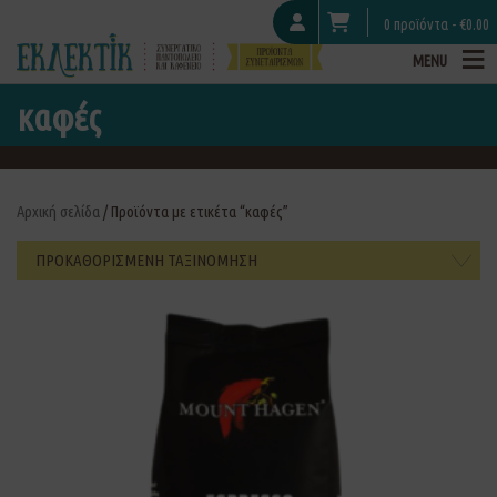
0 προϊόντα -
€
0.00
MENU
καφές
Αρχική σελίδα
/ Προϊόντα με ετικέτα “καφές”