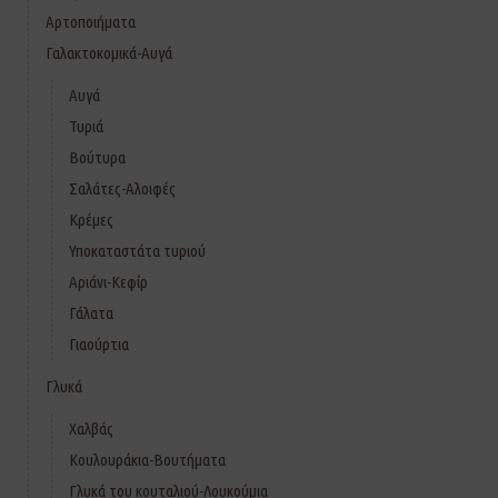
Αρτοποιήματα
Γαλακτοκομικά-Αυγά
Αυγά
Τυριά
Βούτυρα
Σαλάτες-Αλοιφές
Κρέμες
Υποκαταστάτα τυριού
Αριάνι-Κεφίρ
Γάλατα
Γιαούρτια
Γλυκά
Χαλβάς
Κουλουράκια-Βουτήματα
Γλυκά του κουταλιού-Λουκούμια