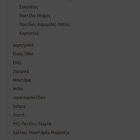
Σοκολάτες
Παστέλια-Μπάρες
Παστίλιες-Καραμέλες-Τσίχλες
Κομπόστες
Δημητριακά
Έλαια-Ξύδια
Ελιές
Ζυμαρικά
Μανιτάρια
Μέλια
Ξηροί καρποί-Chips
Όσπρια
Παστά
Ρύζι-Πατάτες-Σκόρδα
Σάλτσες-Μουστάρδα-Μαγιονέζα