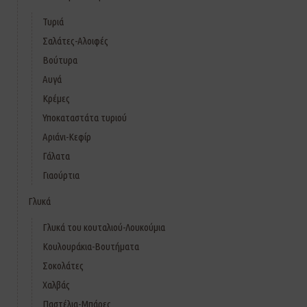
Τυριά
Σαλάτες-Αλοιφές
Βούτυρα
Αυγά
Κρέμες
Υποκαταστάτα τυριού
Αριάνι-Κεφίρ
Γάλατα
Γιαούρτια
Γλυκά
Γλυκά του κουταλιού-Λουκούμια
Κουλουράκια-Βουτήματα
Σοκολάτες
Χαλβάς
Παστέλια-Μπάρες