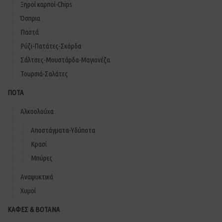
Ξηροί καρποί-Chips
Όσπρια
Παστά
Ρύζι-Πατάτες-Σκόρδα
Σάλτσες-Μουστάρδα-Μαγιονέζα
Τουρσιά-Σαλάτες
ΠΟΤΑ
Αλκοολούχα
Αποστάγματα-Υδύποτα
Κρασί
Μπύρες
Αναψυκτικά
Χυμοί
ΚΑΦΕΣ & ΒΟΤΑΝΑ