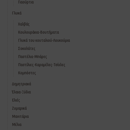
Γιαούρτια
Γλυκά
Χαλβάς
Κουλουράκια-Βουτήματα
Γλυκά του κουταλιού-Λουκούμια
Σοκολάτες
Παστέλια-Μπάρες
Παστίλιες-Καραμέλες-Τσίχλες
Κομπόστες
Δημητριακά
Έλαια-Ξύδια
Ελιές
Ζυμαρικά
Μανιτάρια
Μέλια