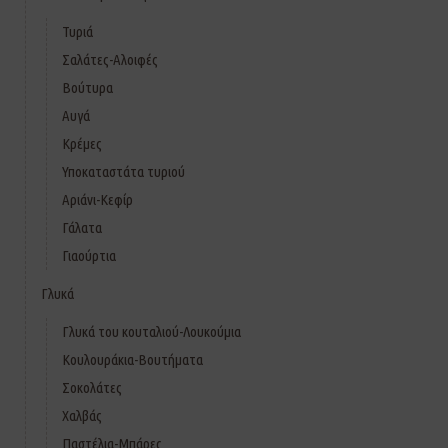
Τυριά
Σαλάτες-Αλοιφές
Βούτυρα
Αυγά
Κρέμες
Υποκαταστάτα τυριού
Αριάνι-Κεφίρ
Γάλατα
Γιαούρτια
Γλυκά
Γλυκά του κουταλιού-Λουκούμια
Κουλουράκια-Βουτήματα
Σοκολάτες
Χαλβάς
Παστέλια-Μπάρες