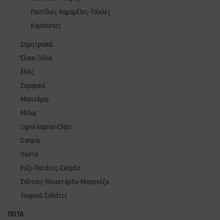
Παστίλιες-Καραμέλες-Τσίχλες
Κομπόστες
Δημητριακά
Έλαια-Ξύδια
Ελιές
Ζυμαρικά
Μανιτάρια
Μέλια
Ξηροί καρποί-Chips
Όσπρια
Παστά
Ρύζι-Πατάτες-Σκόρδα
Σάλτσες-Μουστάρδα-Μαγιονέζα
Τουρσιά-Σαλάτες
ΠΟΤΑ