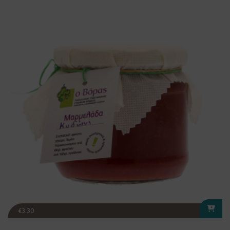
€
3.30