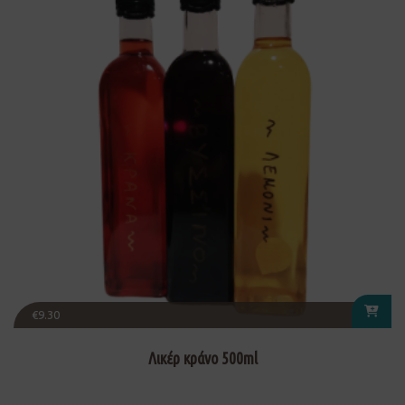
€
9.30
Λικέρ κράνο 500ml