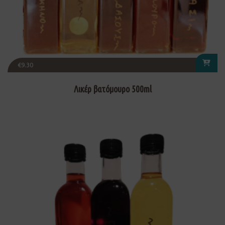
€
9.30
Λικέρ βατόμουρο 500ml