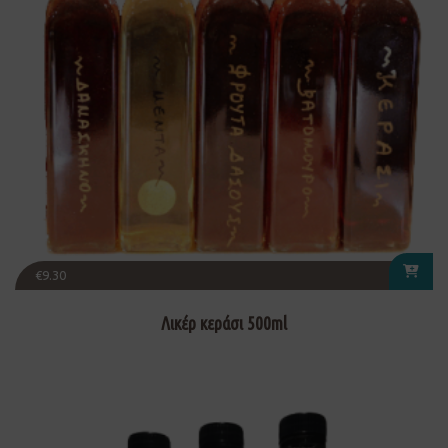
€
9.30
Λικέρ κεράσι 500ml