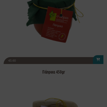
€
5.60
Πάπρικα 450gr