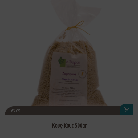
€
3.05
Κους-Κους 500gr