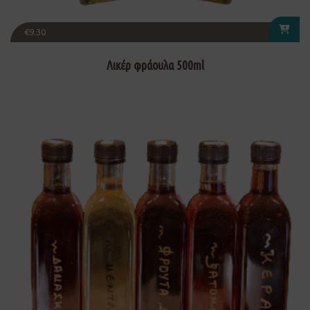
€
9.30
Λικέρ φράουλα 500ml