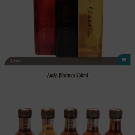
€
9.40
Λικέρ βύσσινο 500ml