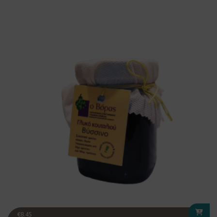
€
8.45