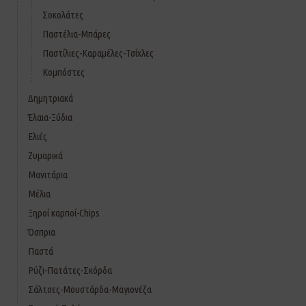
Σοκολάτες
Παστέλια-Μπάρες
Παστίλιες-Καραμέλες-Τσίχλες
Κομπόστες
Δημητριακά
Έλαια-Ξύδια
Ελιές
Ζυμαρικά
Μανιτάρια
Μέλια
Ξηροί καρποί-Chips
Όσπρια
Παστά
Ρύζι-Πατάτες-Σκόρδα
Σάλτσες-Μουστάρδα-Μαγιονέζα