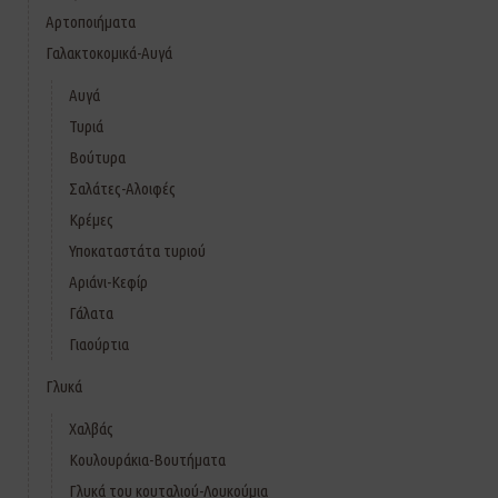
Αρτοποιήματα
Γαλακτοκομικά-Αυγά
Αυγά
Τυριά
Βούτυρα
Σαλάτες-Αλοιφές
Κρέμες
Υποκαταστάτα τυριού
Αριάνι-Κεφίρ
Γάλατα
Γιαούρτια
Γλυκά
Χαλβάς
Κουλουράκια-Βουτήματα
Γλυκά του κουταλιού-Λουκούμια