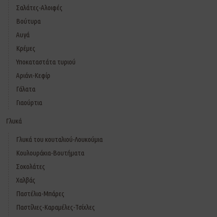
Σαλάτες-Αλοιφές
Βούτυρα
Αυγά
Κρέμες
Υποκαταστάτα τυριού
Αριάνι-Κεφίρ
Γάλατα
Γιαούρτια
Γλυκά
Γλυκά του κουταλιού-Λουκούμια
Κουλουράκια-Βουτήματα
Σοκολάτες
Χαλβάς
Παστέλια-Μπάρες
Παστίλιες-Καραμέλες-Τσίχλες