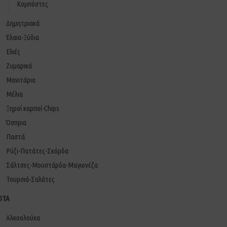
Κομπόστες
Δημητριακά
Έλαια-Ξύδια
Ελιές
Ζυμαρικά
Μανιτάρια
Μέλια
Ξηροί καρποί-Chips
Όσπρια
Παστά
Ρύζι-Πατάτες-Σκόρδα
Σάλτσες-Μουστάρδα-Μαγιονέζα
Τουρσιά-Σαλάτες
ΟΤΑ
Αλκοολούχα