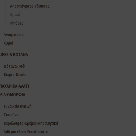
Αποστάγματα-Υδύποτα
Κρασί
Μπύρες
Αναψυκτικά
Χυμοί
ΑΦΕΣ & ΒΟΤΑΝΑ
Βότανα-Τσάι
Καφές-Κακάο
ΠΑΧΑΡΙΚΑ-ΑΛΑΤΙ
ΓΕΙΑ-ΟΜΟΡΦΙΑ
Γυναικεία υγιεινή
Σαπούνια
Κεραλοιφές-Κρέμες-Αποσμητικά
Αιθέρια έλαια-Εκχυλίσματα