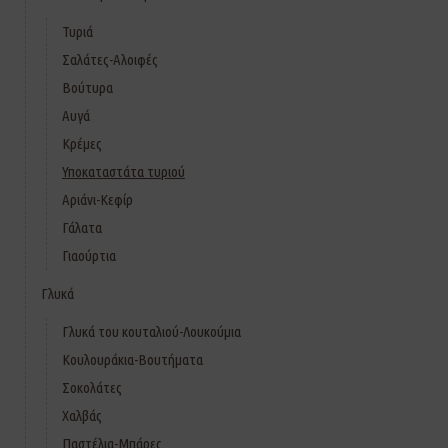
Τυριά
Σαλάτες-Αλοιφές
Βούτυρα
Αυγά
Κρέμες
Υποκαταστάτα τυριού
Αριάνι-Κεφίρ
Γάλατα
Γιαούρτια
Γλυκά
Γλυκά του κουταλιού-Λουκούμια
Κουλουράκια-Βουτήματα
Σοκολάτες
Χαλβάς
Παστέλια-Μπάρες