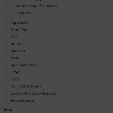
Παστίλιες-Καραμέλες-Τσίχλες
Κομπόστες
Δημητριακά
Έλαια-Ξύδια
Ελιές
Ζυμαρικά
Μανιτάρια
Μέλια
Ξηροί καρποί-Chips
Όσπρια
Παστά
Ρύζι-Πατάτες-Σκόρδα
Σάλτσες-Μουστάρδα-Μαγιονέζα
Τουρσιά-Σαλάτες
ΠΟΤΑ